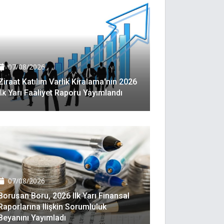
07/08/2026
Ziraat Katılım Varlık Kiralama'nın 2026
Ilk Yarı Faaliyet Raporu Yayımlandı
07/08/2026
Borusan Boru, 2026 Ilk Yarı Finansal
Raporlarına Ilişkin Sorumluluk
Beyanını Yayımladı