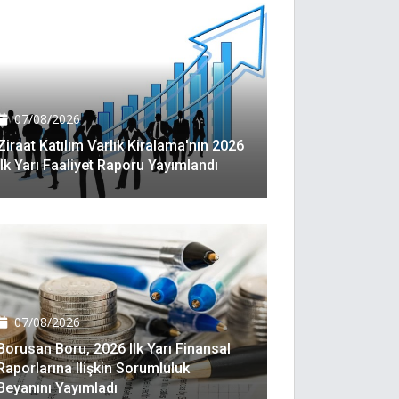
07/08/2026
Ziraat Katılım Varlık Kiralama'nın 2026
Ilk Yarı Faaliyet Raporu Yayımlandı
07/08/2026
Borusan Boru, 2026 Ilk Yarı Finansal
Raporlarına Ilişkin Sorumluluk
Beyanını Yayımladı