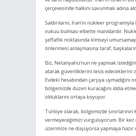
çerçevesinde halkını savunmak adına aldı
Saldırıların, İran’ın nükleer programıyla
vukuu bulması elbette manidardır. Nükle
şeffaflık noktasında kimseyi umursamayan
önlenmesi anlaşmasına taraf, başkalarına
Biz, Netanyahu’nun ne yapmak istediğini
atarak güvenliklerini tesis edeceklerini
Evdeki hesabından çarşıya uymadığını onla
bölgemizde düzen kuracağını iddia etmesi
olduklarını ortaya koyuyor.
Türkiye olarak, bölgemizde sınırlarının ka
vermeyeceğimizi vurguluyorum. Bir kez 
üzerimize ne düşüyorsa yapmaya hazır 