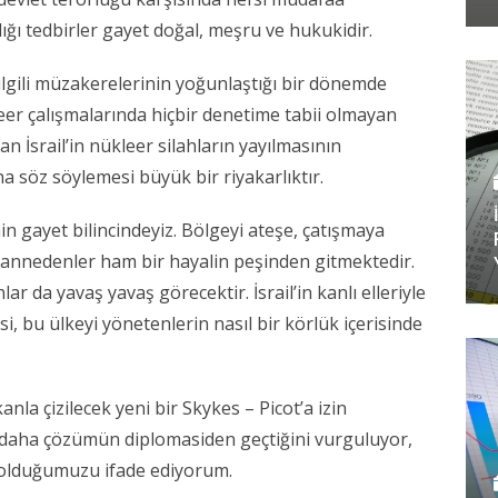
ğı tedbirler gayet doğal, meşru ve hukukidir.
 ilgili müzakerelerinin yoğunlaştığı bir dönemde
er çalışmalarında hiçbir denetime tabii olmayan
 İsrail’in nükleer silahların yayılmasının
 söz söylemesi büyük bir riyakarlıktır.
n gayet bilincindeyiz. Bölgeyi ateşe, çatışmaya
 zannedenler ham bir hayalin peşinden gitmektedir.
r da yavaş yavaş görecektir. İsrail’in kanlı elleriyle
, bu ülkeyi yönetenlerin nasıl bir körlük içerisinde
nla çizilecek yeni bir Skykes – Picot’a izin
daha çözümün diplomasiden geçtiğini vurguluyor,
olduğumuzu ifade ediyorum.