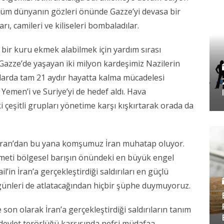
. Tüm dünyanın gözleri önünde Gazze’yi devasa bir
arı, camileri ve kiliseleri bombaladılar.
, bir kuru ekmek alabilmek için yardım sırası
 Gazze’de yaşayan iki milyon kardeşimiz Nazilerin
tlarda tam 21 aydır hayatta kalma mücadelesi
, Yemen’i ve Suriye’yi de hedef aldı. Hava
 çeşitli grupları yönetime karşı kışkırtarak orada da
aziran’dan bu yana komşumuz İran muhatap oluyor.
meti bölgesel barışın önündeki en büyük engel
l’in İran’a gerçekleştirdiği saldırıları en güçlü
 günleri de atlatacağından hiçbir şüphe duymuyoruz.
 son olarak İran’a gerçekleştirdiği saldırıların tanım
bu devlet terörlüğü karşısında nefsi müdafaa