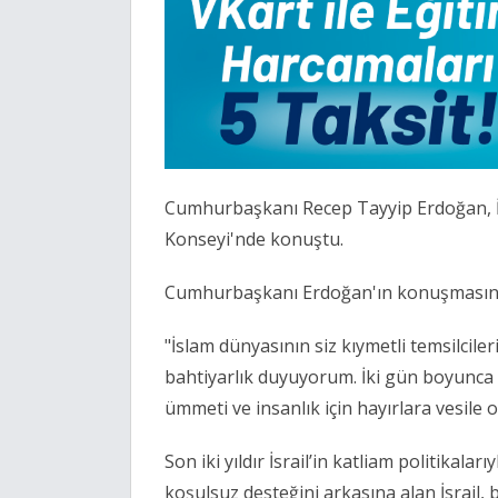
Cumhurbaşkanı Recep Tayyip Erdoğan, İsla
Konseyi'nde konuştu.
Cumhurbaşkanı Erdoğan'ın konuşmasından
"İslam dünyasının siz kıymetli temsilcile
bahtiyarlık duyuyorum. İki gün boyunca g
ümmeti ve insanlık için hayırlara vesile 
Son iki yıldır İsrail’in katliam politikalar
koşulsuz desteğini arkasına alan İsrail,