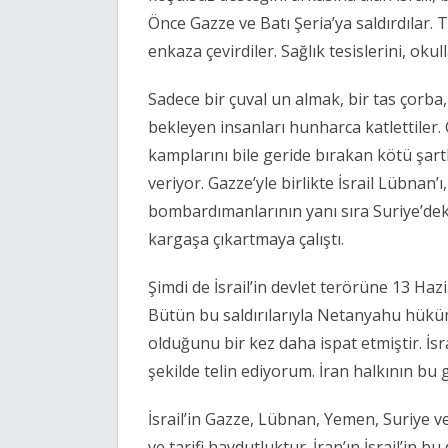
Önce Gazze ve Batı Şeria’ya saldırdılar
enkaza çevirdiler. Sağlık tesislerini, okull
Sadece bir çuval un almak, bir tas çorba
bekleyen insanları hunharca katlettiler.
kamplarını bile geride bırakan kötü şar
veriyor. Gazze’yle birlikte İsrail Lübnan’ı
bombardımanlarının yanı sıra Suriye’deki
kargaşa çıkartmaya çalıştı.
Şimdi de İsrail’in devlet terörüne 13 H
Bütün bu saldırılarıyla Netanyahu hükü
olduğunu bir kez daha ispat etmiştir. İsrai
şekilde telin ediyorum. İran halkının bu
İsrail’in Gazze, Lübnan, Yemen, Suriye ve
ve tarifi haydutluktur. İran’ın İsrail’in 