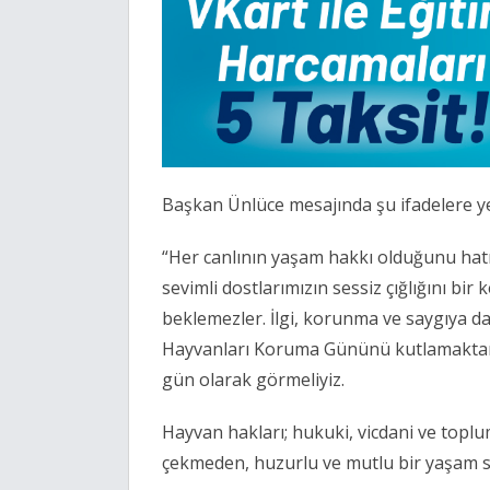
Başkan Ünlüce mesajında şu ifadelere ye
“Her canlının yaşam hakkı olduğunu hatı
sevimli dostlarımızın sessiz çığlığını bi
beklemezler. İlgi, korunma ve saygıya d
Hayvanları Koruma Gününü kutlamaktan z
gün olarak görmeliyiz.
Hayvan hakları; hukuki, vicdani ve toplu
çekmeden, huzurlu ve mutlu bir yaşam sü