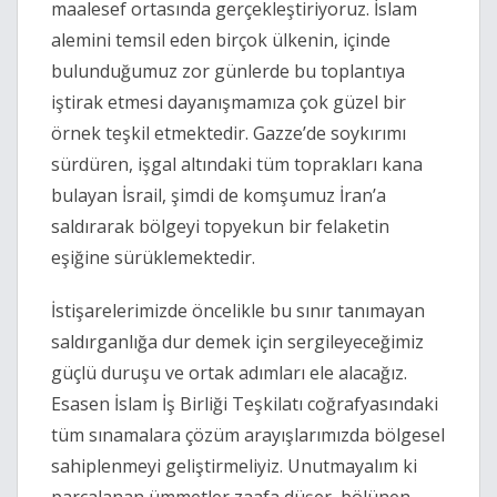
maalesef ortasında gerçekleştiriyoruz. İslam
alemini temsil eden birçok ülkenin, içinde
bulunduğumuz zor günlerde bu toplantıya
iştirak etmesi dayanışmamıza çok güzel bir
örnek teşkil etmektedir. Gazze’de soykırımı
sürdüren, işgal altındaki tüm toprakları kana
bulayan İsrail, şimdi de komşumuz İran’a
saldırarak bölgeyi topyekun bir felaketin
eşiğine sürüklemektedir.
İstişarelerimizde öncelikle bu sınır tanımayan
saldırganlığa dur demek için sergileyeceğimiz
güçlü duruşu ve ortak adımları ele alacağız.
Esasen İslam İş Birliği Teşkilatı coğrafyasındaki
tüm sınamalara çözüm arayışlarımızda bölgesel
sahiplenmeyi geliştirmeliyiz. Unutmayalım ki
parçalanan ümmetler zaafa düşer, bölünen